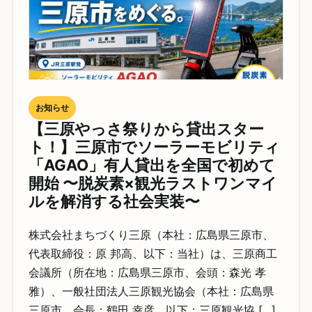
お知らせ
【三原やっさ祭りから貸出スター
ト！】三原市でソーラーモビリティ
「AGAO」有人貸出を全国で初めて
開始 〜脱炭素×観光ラストワンマイ
ルを解消する社会実装〜
株式会社まちづくり三原（本社：広島県三原市、
代表取締役：原 邦高、以下：当社）は、三原商工
会議所（所在地：広島県三原市、会頭：森光 孝
雅）、一般社団法人三原観光協会（本社：広島県
三原市、会長：鶴田 幸彦、以下：三原観光協 […]