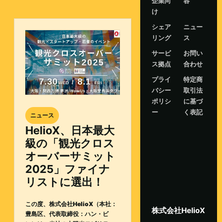
企業向
容
け
シェア
ニュー
リング
ス
サービ
お問い
ス拠点
合わせ
プライ
特定商
バシー
取引法
ポリシ
に基づ
ー
く表記
ニュース
HelioX、日本最大
級の「観光クロス
オーバーサミット
2025」ファイナ
リストに選出！
この度、株式会社HelioX（本社：
株式会社HelioX
豊島区、代表取締役：ハン・ビ