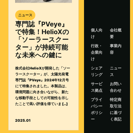
ニュース
専門誌『PVeye』
個人向
会社概
で特集！HelioXの
け
要
「ソーラースクー
行政・
事業内
ター」が持続可能
企業向
容
な未来への鍵に
け
シェア
ニュー
株式会社HelioXが開発した「ソー
ラースクーター」が、太陽光発電
リング
ス
専門誌『PVeye』2024年12月号
サービ
お問い
にて特集されました。本製品は、
ス拠点
合わせ
環境問題に向き合いながら、新た
な移動手段としての可能性を示し
プライ
特定商
たことで高い評価を得ていま […]
バシー
取引法
ポリシ
に基づ
ー
く表記
2025.01