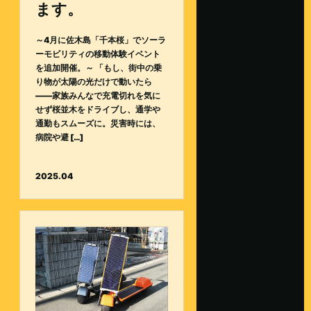
ます。
～4月に佐木島「千本桜」でソーラ
ーモビリティの移動体験イベント
を追加開催。～ 「もし、街中の乗
り物が太陽の光だけで動いたら
——家族みんなで充電切れを気に
せず桜並木をドライブし、通学や
通勤もスムーズに。災害時には、
病院や避 […]
2025.04