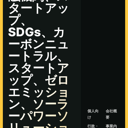
タートアッ
プ、
SDGs、カ
ーボンニュ
ートラル、
スタートア
ップ、ゼロ
エミッショ
ン、ソーラ
個人向
会社概
ーパワーソ
け
要
リューショ
行政・
事業内