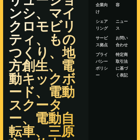
企業向
容
ンシ、マイ
け
クロモビリ
シェア
ニュー
リング
ス
ティ、もの
サービ
お問い
ス拠点
合わせ
つくり、地
プライ
特定商
方創生、電
バシー
取引法
ポリシ
に基づ
動キックボ
ー
く表記
ード、電動
スクータ
ー、電動自
転車、三原