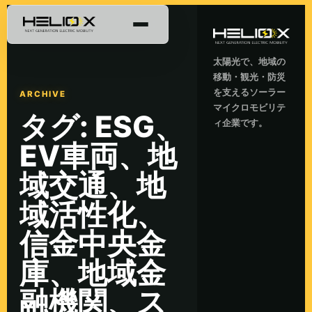
太陽光で、地域の
移動・観光・防災
を支えるソーラー
ARCHIVE
マイクロモビリテ
タグ:
ESG、
ィ企業です。
EV車両、地
域交通、地
域活性化、
信金中央金
庫、地域金
融機関、ス