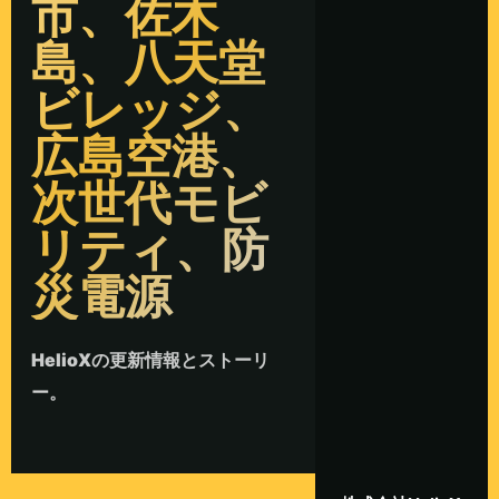
市、佐木
島、八天堂
ビレッジ、
広島空港、
次世代モビ
リティ、防
災電源
HelioXの更新情報とストーリ
ー。