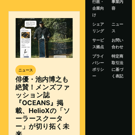
行政・
事業内
企業向
容
け
シェア
ニュー
リング
ス
サービ
お問い
ス拠点
合わせ
プライ
特定商
バシー
取引法
ポリシ
に基づ
ニュース
ー
く表記
俳優・池内博之も
絶賛！メンズファ
ッション誌
『OCEANS』掲
載、HelioXの「ソ
ーラースクータ
ー」が切り拓く未
来