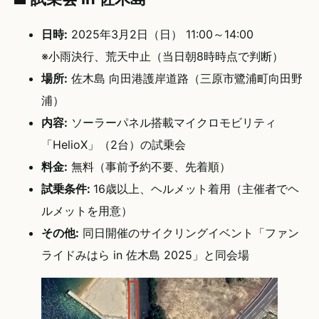
日時:
2025年3月2日（日） 11:00～14:00
※小雨決行、荒天中止（当日朝8時時点で判断）
場所:
佐木島 向田港護岸道路（三原市鷺浦町向田野
浦）
内容:
ソーラーパネル搭載マイクロモビリティ
「HelioX」（2台）の試乗会
料金:
無料（事前予約不要、先着順）
試乗条件:
16歳以上、ヘルメット着用（主催者でヘ
ルメットを用意）
その他:
同日開催のサイクリングイベント「ファン
ライドみはら in 佐木島 2025」と同会場